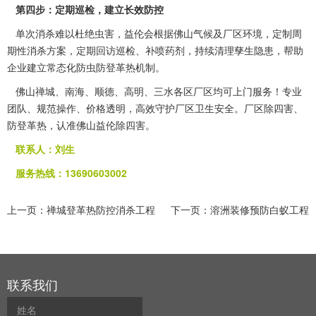
第四步：定期巡检，建立长效防控
单次消杀难以杜绝虫害，益伦会根据佛山气候及厂区环境，定制周
期性消杀方案，定期回访巡检、补喷药剂，持续清理孳生隐患，帮助
企业建立常态化防虫防登革热机制。
佛山禅城、南海、顺德、高明、三水各区厂区均可
上门服务
！专业
团队、规范操作、价格透明，高效守护厂区卫生安全。厂区除四害、
防登革热，认准佛山益伦除四害。
联系人：刘生
服务热线：13690603002
上一页：
禅城登革热防控消杀工程
下一页：
溶洲装修预防白蚁工程
联系我们