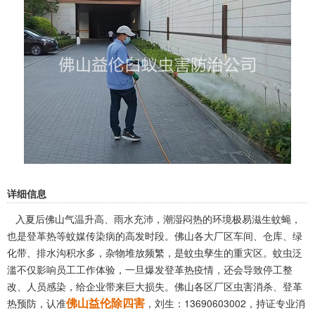
详细信息
入夏后佛山气温升高、雨水充沛，潮湿闷热的环境极易滋生蚊蝇，
也是登革热等蚊媒传染病的高发时段。佛山各大厂区车间、仓库、绿
化带、排水沟积水多，杂物堆放频繁，是蚊虫孳生的重灾区。蚊虫泛
滥不仅影响员工工作体验，一旦爆发登革热疫情，还会导致停工整
改、人员感染，给企业带来巨大损失。佛山各区厂区虫害消杀、登革
佛山益伦除四害
热预防，认准
，刘生：13690603002，持证专业消