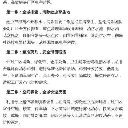
杀，高效解决厂区虫害难题。
第一步：全域排查，清除蚊虫孳生地
蚊虫产卵离不开积水，消杀首要工作是彻底清孳生。益伦消杀团队
会对厂区全方位排查，
重点清理
车间设备凹槽、消防水池、排水沟、
花盆托盘、废旧容器等积水点位，倒置闲置桶罐、遮盖防水布，彻底
杜绝蚊虫繁殖源头，从根源降低虫害密度。
第二步：精准药剂，安全滞留喷洒
针对厂区墙角、绿化带、仓库死角、卫生间等蚊蝇栖息区域，采用
合规环保消杀药剂，进行标准化滞留喷洒。药剂长效持效、低毒无
害，不影响车间生产、员工办公，可长效阻隔成蚊、蝇类停留存活，
适配工厂常态化防控需求。
第三步：空间雾化，全域快速灭害
利用专业超低容量喷雾设备，在清晨、傍晚蚊虫活跃时段，对厂区
室外空地、楼道、停车场、下水道等区域进行雾化消杀。快速灭杀成
蚊、成蝇，同时针对缝隙、阴暗角落等
人工清洁
盲区深度消杀，不留
防控死角。